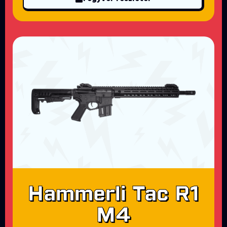
Hammerli Tac R1
M4