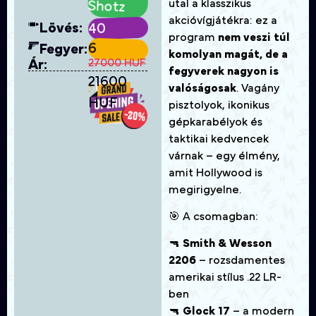
utal a klasszikus
Shotz
akcióvígjátékra: ez a
Lövés:
40
program
nem veszi túl
6
Fegyer:
komolyan magát, de a
27000 HUF
Ár:
fegyverek nagyon is
21600
valóságosak
. Vagány
HUF
pisztolyok, ikonikus
gépkarabélyok és
taktikai kedvencek
várnak – egy élmény,
amit Hollywood is
megirigyelne.
🎯 A csomagban:
🔫
Smith & Wesson
2206
– rozsdamentes
amerikai stílus .22 LR-
ben
🔫
Glock 17
– a modern