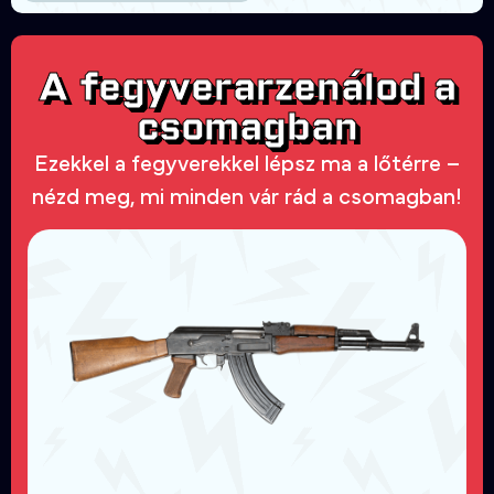
A fegyverarzenálod a
csomagban
Ezekkel a fegyverekkel lépsz ma a lőtérre –
nézd meg, mi minden vár rád a csomagban!