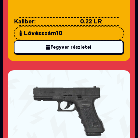
Kaliber:
0.22 LR
Lövésszám
10
Fegyver részletei