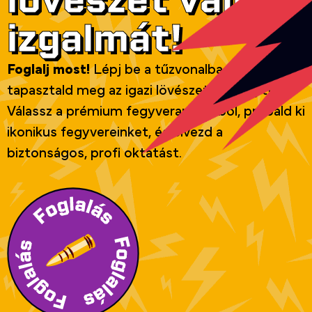
lövészet valódi
izgalmát!
Foglalj most!
Lépj be a tűzvonalba, és
tapasztald meg az igazi lövészeti élményt!
Válassz a prémium fegyverarzenálból, próbáld ki
ikonikus fegyvereinket, és élvezd a
biztonságos, profi oktatást.