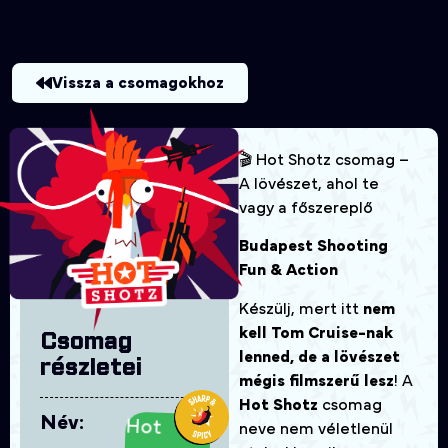
Vissza a csomagokhoz
🎬 Hot Shotz csomag –
A lövészet, ahol te
vagy a főszereplő
Budapest Shooting
Fun & Action
Készülj, mert itt
nem
kell Tom Cruise-nak
Csomag
lenned, de a lövészet
részletei
mégis filmszerű lesz
! A
Hot Shotz
csomag
Név:
Hot
neve nem véletlenül