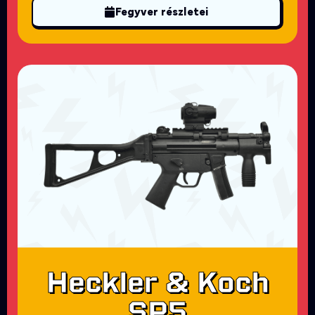
Fegyver részletei
Heckler & Koch
SP5