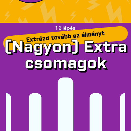
1.2 lépés
Extrázd tovább az élményt
(Nagyon) Extra
csomagok