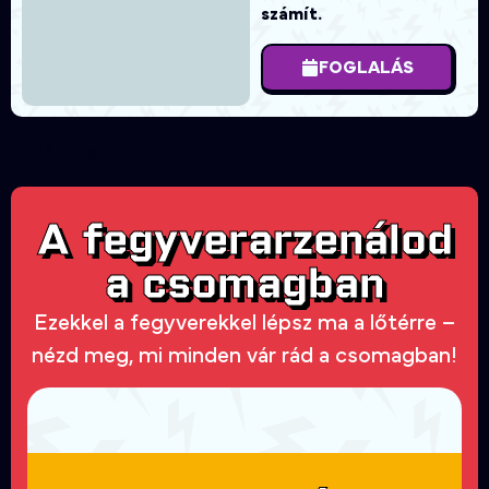
számít.
FOGLALÁS
18 Töltény
A fegyverarzenálod
a csomagban
Ezekkel a fegyverekkel lépsz ma a lőtérre –
nézd meg, mi minden vár rád a csomagban!