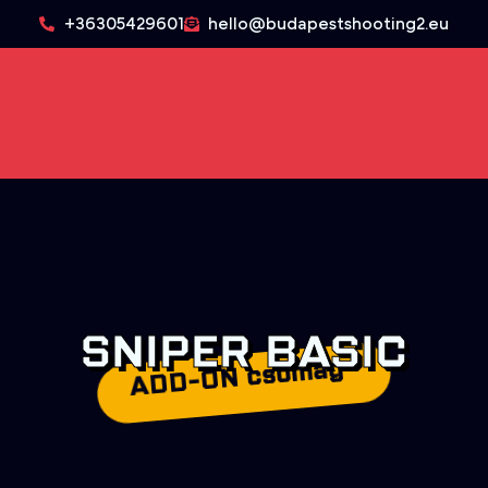
+36305429601
hello@budapestshooting2.eu
SNIPER BASIC
ADD-ON csomag