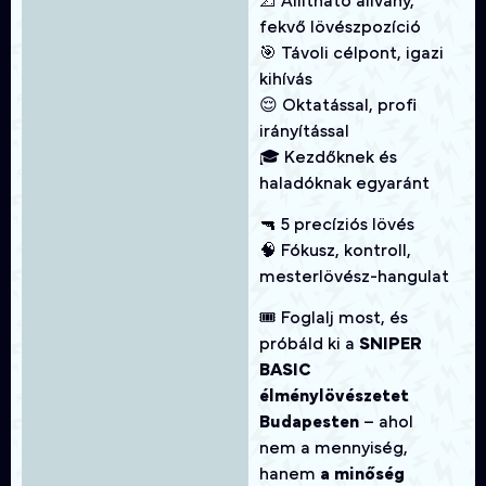
📐 Állítható állvány,
fekvő lövészpozíció
🎯 Távoli célpont, igazi
kihívás
😌 Oktatással, profi
irányítással
🎓 Kezdőknek és
haladóknak egyaránt
🔫 5 precíziós lövés
🧠 Fókusz, kontroll,
mesterlövész-hangulat
🎟️ Foglalj most, és
próbáld ki a
SNIPER
BASIC
élménylövészetet
Budapesten
– ahol
nem a mennyiség,
hanem
a minőség