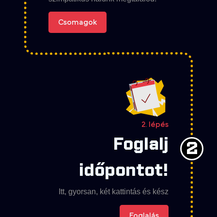
Csomagok
2. lépés
Foglalj
2
időpontot!
Itt, gyorsan, két kattintás és kész
Foglalás