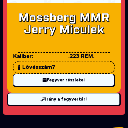
Mossberg MMR
Jerry Miculek
Kaliber:
.223 REM.
Lövésszám
7
Fegyver részletei
Irány a fegyvertár!