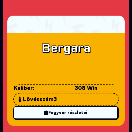
Bergara
Kaliber:
308 Win
Lövésszám
3
Fegyver részletei