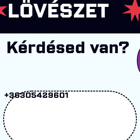
VÉSZET
SZ
Kérdésed van?
+36305429601