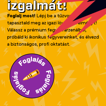
izgalmát!
Foglalj most!
Lépj be a tűzvonalba, és
tapasztald meg az igazi lövészeti élményt!
Válassz a prémium fegyverarzenálból,
próbáld ki ikonikus fegyvereinket, és élvezd
a biztonságos, profi oktatást.