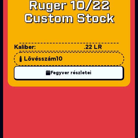
Ruger 10/22
Custom Stock
Kaliber:
.22 LR
Lövésszám
10
Fegyver részletei