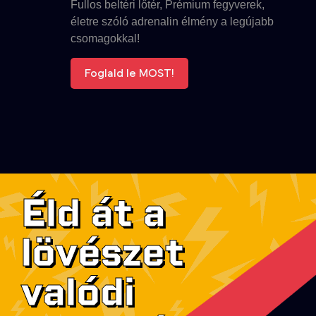
Fullos beltéri lőtér, Prémium fegyverek,
életre szóló adrenalin élmény a legújabb
csomagokkal!
Foglald le MOST!
Éld át a
lövészet
valódi