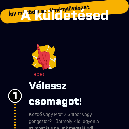
Így működik az élménylövészet
A küldetésed
1. lépés
Válassz
1
csomagot!
Kezdő vagy Profi? Sniper vagy
gengszter? - Bármelyik is legyen a
szimpatikus nálunk megtalálod!