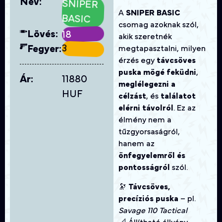
Név:
SNIPER
A
SNIPER BASIC
BASIC
csomag azoknak szól,
Lövés:
18
akik szeretnék
3
Fegyer:
megtapasztalni, milyen
érzés egy
távcsöves
puska mögé feküdni
,
Ár:
11880
meglélegezni a
HUF
célzást
, és
találatot
elérni távolról
. Ez az
élmény nem a
tűzgyorsaságról,
hanem az
önfegyelemről és
pontosságról
szól.
🔭
Távcsöves,
precíziós puska
– pl.
Savage 110 Tactical