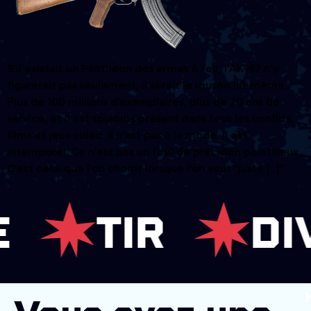
S'il existait un Panthéon des armes à feu, l'AK-47 n'y
figurerait pas seulement, il serait le musée lui-même.
Plus de 100 millions d'exemplaires, plus de 70 ans de
service, et il est toujours présent dans tous les conflits,
films et jeux vidéo. Il n'est pas à la mode, il est
intemporel. Ce n'est pas un fusil de précision pointilleux.
C'est celui que l'on choisit lorsque l'on veut "juste [...]".
TIR
DIVE