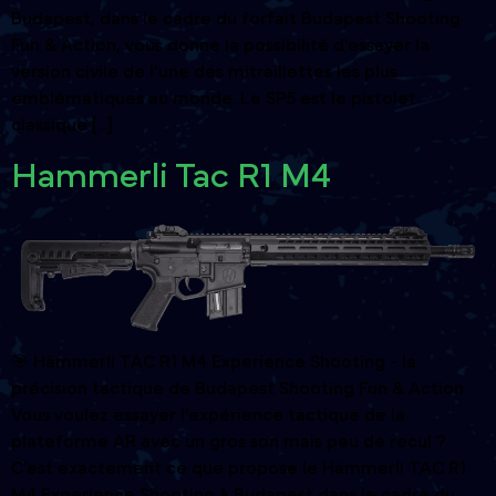
Budapest, dans le cadre du forfait Budapest Shooting
Fun & Action, vous donne la possibilité d'essayer la
version civile de l'une des mitraillettes les plus
emblématiques au monde. Le SP5 est le pistolet
classique [...]
Hammerli Tac R1 M4
🎯 Hämmerli TAC R1 M4 Experience Shooting - la
précision tactique de Budapest Shooting Fun & Action
Vous voulez essayer l'expérience tactique de la
plateforme AR avec un gros son mais peu de recul ?
C'est exactement ce que propose le Hämmerli TAC R1
M4 Experience Shooting à Budapest dans le cadre du