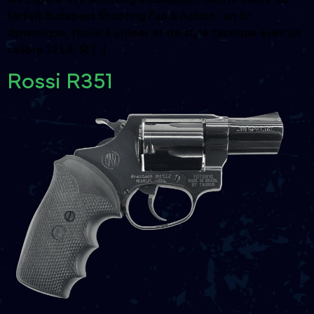
forfait Budapest Shooting Fun & Action : un tir
dynamique, facile à utiliser et de style tactique avec un
calibre 22 LR. 🛠️ [...]
Rossi R351