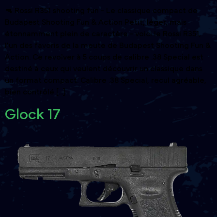
🔫 Rossi R351 shooting fun - Le classique compact de
Budapest Shooting Fun & Action Petit, léger, mais
étonnamment plein de caractère - voici le Rossi R351,
l'un des favoris de la meute de Budapest Shooting Fun &
Action. Ce revolver à 5 coups de calibre .38 Special est
destiné à ceux qui veulent découvrir un classique dans
un format compact. Calibre .38 Special, recul agréable,
bien contrôlé [...]
Glock 17