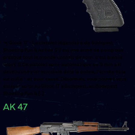
🔫 Glock 17 - Le pistolet légendaire de Budapest
Shooting Fun & Action S'il est une arme de poing que
presque tout le monde connaît de nom, c'est bien le
Glock 17.Ce pistolet semi-automatique de 9 mm est
devenu une star mondiale dans la police, l'armée et la
vie civile - et pour cause. Désormais, vous pouvez vous
essayer au tir au Glock 17 à Budapest, au Budapest
Shooting Fun & [...]
AK 47