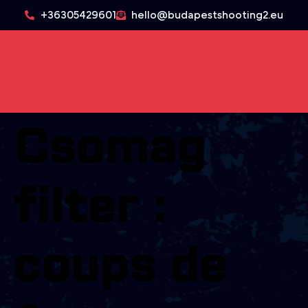
+36305429601
hello@budapestshooting2.eu
Csomag
filter :
coups de