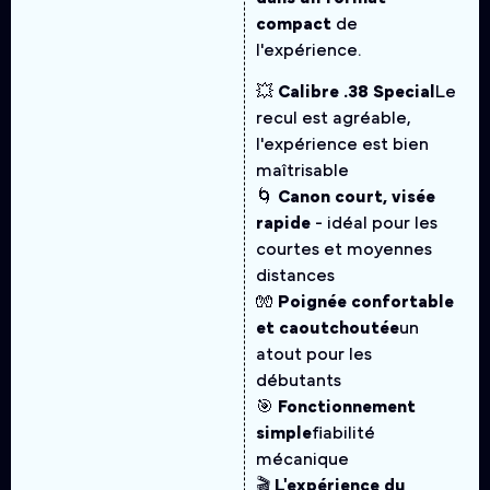
compact
de
l'expérience.
💥
Calibre .38 Special
Le
recul est agréable,
l'expérience est bien
maîtrisable
🌀
Canon court, visée
rapide
- idéal pour les
courtes et moyennes
distances
🧤
Poignée confortable
et caoutchoutée
un
atout pour les
débutants
🎯
Fonctionnement
simple
fiabilité
mécanique
🎬
L'expérience du