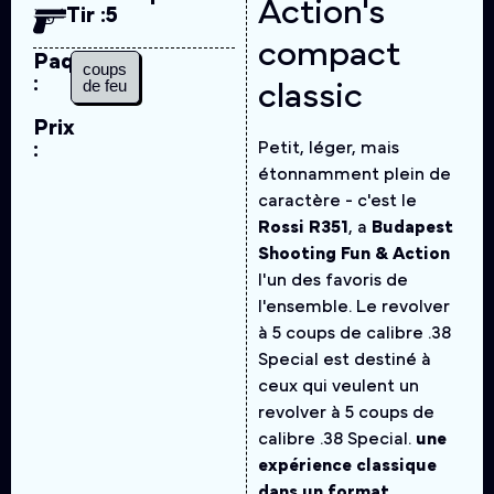
Action's
Tir :
5
compact
Paquet
coups
:
de feu
classic
Prix
:
Petit, léger, mais
étonnamment plein de
caractère - c'est le
Rossi R351
, a
Budapest
Shooting Fun & Action
l'un des favoris de
l'ensemble. Le revolver
à 5 coups de calibre .38
Special est destiné à
ceux qui veulent un
revolver à 5 coups de
calibre .38 Special.
une
expérience classique
dans un format