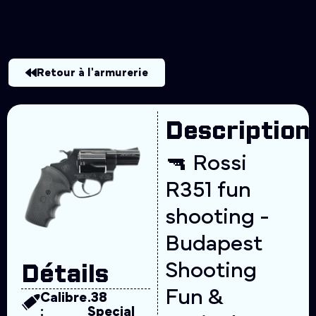
Retour à l'armurerie
Description
🔫 Rossi
R351 fun
shooting -
Budapest
Shooting
Détails
Fun &
Calibre
.38
:
Special