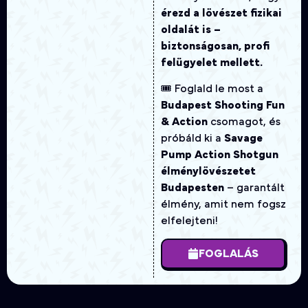
érezd a lövészet fizikai
oldalát is –
biztonságosan, profi
felügyelet mellett.
🎟️ Foglald le most a
Budapest Shooting Fun
& Action
csomagot, és
próbáld ki a
Savage
Pump Action Shotgun
élménylövészetet
Budapesten
– garantált
élmény, amit nem fogsz
elfelejteni!
FOGLALÁS