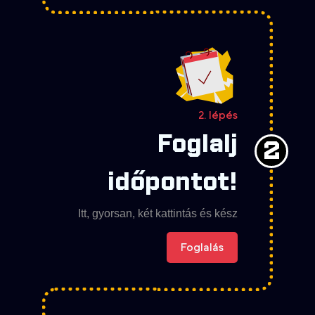
2. lépés
Foglalj
2
időpontot!
Itt, gyorsan, két kattintás és kész
Foglalás