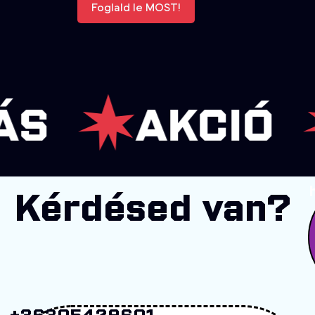
Foglald le MOST!
AKCIÓ
K
Kérdésed van?