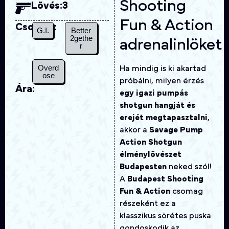
Shooting
Lövés:
3
Fun & Action
Csomag:
G.I.
Better
2gethe
adrenalinlöket
r
Overd
Ha mindig is ki akartad
ose
próbálni, milyen érzés
Ára:
egy igazi pumpás
shotgun hangját és
erejét megtapasztalni
,
akkor a
Savage Pump
Action Shotgun
élménylövészet
Budapesten
neked szól!
A
Budapest Shooting
Fun & Action
csomag
részeként ez a
klasszikus sörétes puska
gondoskodik az