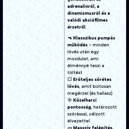
adrenalinról, a
dinamizmusról és a
valódi akciófilmes
érzetről
.
🔫
Klasszikus pumpás
működés
– minden
lövés után egy
mozdulat, ami
élménnyé teszi a
töltést
💥
Erőteljes sörétes
lövés
, amit biztosan
megérzel (és hallasz)
🎯
Közelharci
pontosság
, határozott
szórással, célzott
élvezettel
🧱
Masszív felépítés,