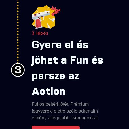
3. lépés
Gyere el és
jöhet a Fun és
3
persze az
Action
Fullos beltéri lőtér, Prémium
fegyverek, életre szóló adrenalin
élmény a legújabb csomagokkal!