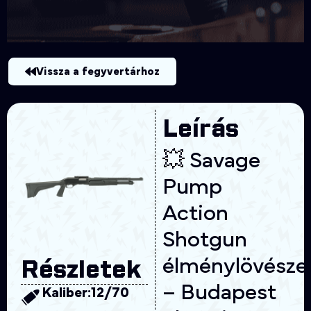
Vissza a fegyvertárhoz
Leírás
💥 Savage
Pump
Action
Shotgun
élménylövésze
Részletek
– Budapest
Kaliber:
12/70