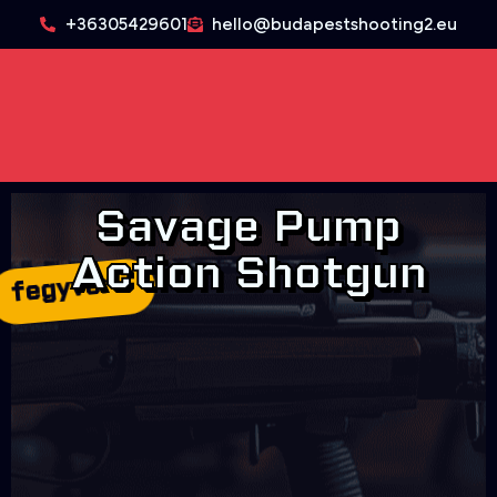
+36305429601
hello@budapestshooting2.eu
Savage Pump
Action Shotgun
fegyver