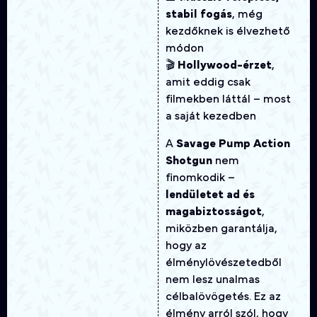
stabil fogás
, még
kezdőknek is élvezhető
módon
🎬
Hollywood-érzet
,
amit eddig csak
filmekben láttál – most
a saját kezedben
A
Savage Pump Action
Shotgun
nem
finomkodik –
lendületet ad és
magabiztosságot
,
miközben garantálja,
hogy az
élménylövészetedből
nem lesz unalmas
célbalövögetés. Ez az
élmény arról szól, hogy