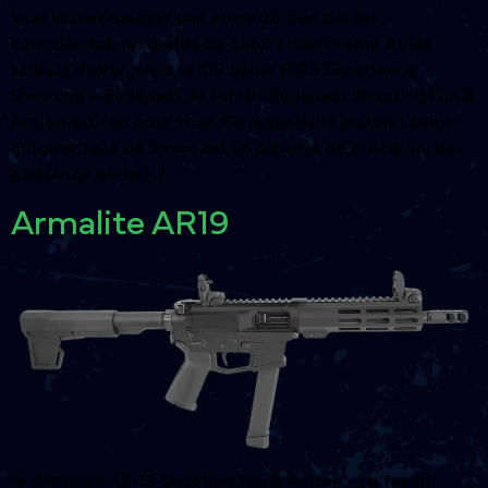
vous voulez essayer une arme utilisée par les
commandos, les unités de contre-terrorisme et les
soldats d'élite, alors le SIG Sauer P226 Experience
Shooting à Budapest, le forfait Budapest Shooting Fun &
Action est fait pour vous. Ce légendaire pistolet semi-
automatique de 9 mm est un pistolet de précision, de
puissance et de [...]
Armalite AR19
🔫 Armalite AR-19 Shooting Fun & Action - Le favori