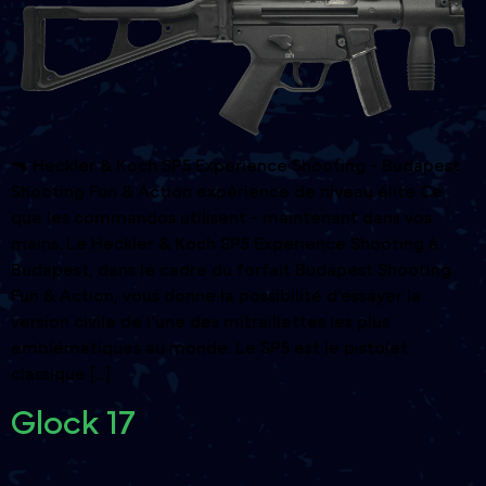
🔫 Heckler & Koch SP5 Experience Shooting - Budapest
Shooting Fun & Action expérience de niveau élite Ce
que les commandos utilisent - maintenant dans vos
mains. Le Heckler & Koch SP5 Experience Shooting à
Budapest, dans le cadre du forfait Budapest Shooting
Fun & Action, vous donne la possibilité d'essayer la
version civile de l'une des mitraillettes les plus
emblématiques au monde. Le SP5 est le pistolet
classique [...]
Glock 17