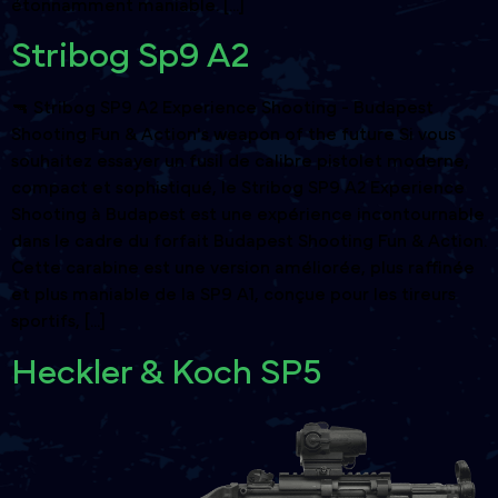
étonnamment maniable. [...]
Stribog Sp9 A2
🔫 Stribog SP9 A2 Experience Shooting - Budapest
Shooting Fun & Action's weapon of the future Si vous
souhaitez essayer un fusil de calibre pistolet moderne,
compact et sophistiqué, le Stribog SP9 A2 Experience
Shooting à Budapest est une expérience incontournable
dans le cadre du forfait Budapest Shooting Fun & Action.
Cette carabine est une version améliorée, plus raffinée
et plus maniable de la SP9 A1, conçue pour les tireurs
sportifs, [...]
Heckler & Koch SP5