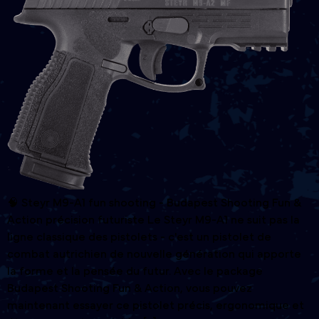
🧠 Steyr M9-A1 fun shooting - Budapest Shooting Fun &
Action précision futuriste Le Steyr M9-A1 ne suit pas la
ligne classique des pistolets - c'est un pistolet de
combat autrichien de nouvelle génération qui apporte
la forme et la pensée du futur. Avec le package
Budapest Shooting Fun & Action, vous pouvez
maintenant essayer ce pistolet précis, ergonomique et