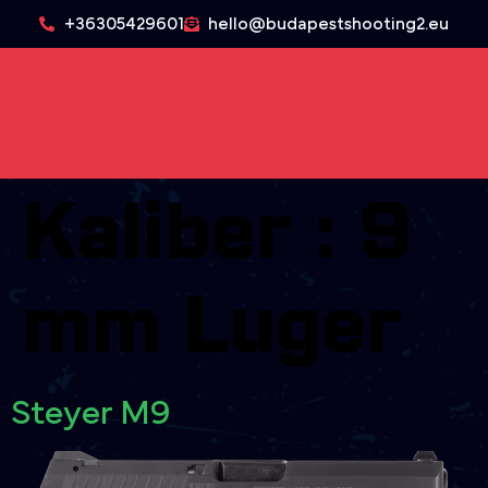
+36305429601
hello@budapestshooting2.eu
Kaliber :
9
mm Luger
Steyer M9