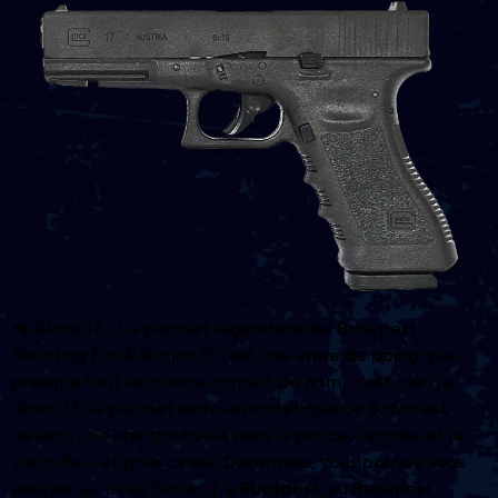
🔫 Glock 17 - Le pistolet légendaire de Budapest
Shooting Fun & Action S'il est une arme de poing que
presque tout le monde connaît de nom, c'est bien le
Glock 17.Ce pistolet semi-automatique de 9 mm est
devenu une star mondiale dans la police, l'armée et la
vie civile - et pour cause. Désormais, vous pouvez vous
essayer au tir au Glock 17 à Budapest, au Budapest