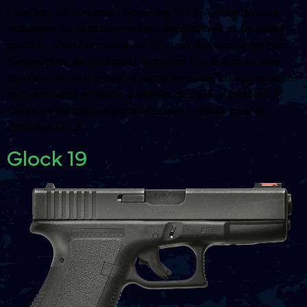
futuriste de Budapest Shooting Fun & Action Un look
moderne, un fonctionnement sophistiqué et un plaisir
sportif - c'est l'Armalite AR-19.L'une des armes les plus
dynamiques de Budapest Shooting Fun & Action, elle
combine le confort de la plateforme AR classique avec
le tir amusant et facile à utiliser du calibre pistolet. 🚀
Carabine de calibre pistolet 9 mm - idéale pour le
contrôle et [...]
Glock 19