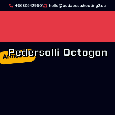
+36305429601
hello@budapestshooting2.eu
Pedersolli Octogon
Armes