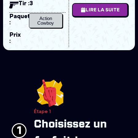
Tir :
3
LIRE LA SUITE
Paquet
Action
:
Cowboy
Prix
:
Étape 1
Choisissez un
1